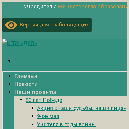
Учредитель:
Министерство образовани
Версия для слабовидящих
Главная
Новости
Наши проекты
80 лет Победе
Акция «Наши судьбы, наши лица»
9-ое мая
Учителя в годы войны