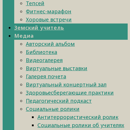
Тепсей
Фитнес-марафон
Хоровые встречи
Земский учитель
Медиа
Авторский альбом
Библиотека
Видеогалерея
Виртуальные выставки
Галерея почета
Виртуальный концертный зал
Здоровьесберегающие практики
Педагогический подкаст
Социальные ролики
Антитеррористический ролик
Социальные ролики об учителях