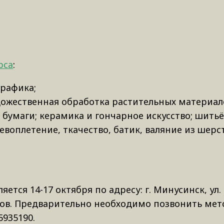
рса
:
графика;
дожественная обработка растительных материало
 и бумаги; керамика и гончарное искусство; шить
воплетение, ткачество, батик, валяние из шерст
ется 14-17 октября по адресу: г. Минусинск, ул.
часов. Предварительно необходимо позвонить ме
5935190.