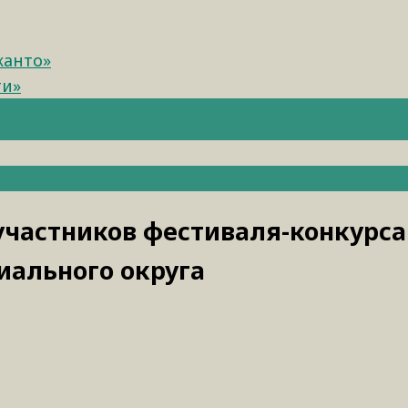
канто»
ти»
частников фестиваля-конкурса
иального округа