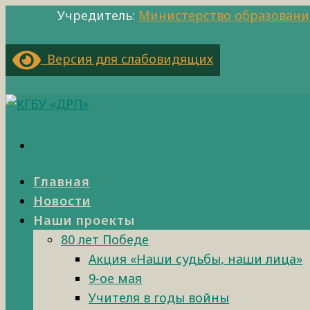
Учредитель:
Министерство образовани
Версия для слабовидящих
Главная
Новости
Наши проекты
80 лет Победе
Акция «Наши судьбы, наши лица»
9-ое мая
Учителя в годы войны