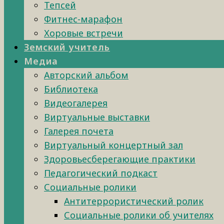
Тепсей
Фитнес-марафон
Хоровые встречи
Земский учитель
Медиа
Авторский альбом
Библиотека
Видеогалерея
Виртуальные выставки
Галерея почета
Виртуальный концертный зал
Здоровьесберегающие практики
Педагогический подкаст
Социальные ролики
Антитеррористический ролик
Социальные ролики об учителях