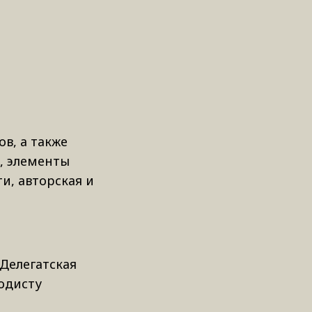
в, а также
ё, элементы
и, авторская и
 Делегатская
тодисту