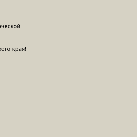
рческой
ого края!