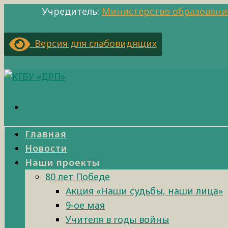
Учредитель:
Министерство образовани
Версия для слабовидящих
Главная
Новости
Наши проекты
80 лет Победе
Акция «Наши судьбы, наши лица»
9-ое мая
Учителя в годы войны