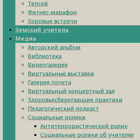
Тепсей
Фитнес-марафон
Хоровые встречи
Земский учитель
Медиа
Авторский альбом
Библиотека
Видеогалерея
Виртуальные выставки
Галерея почета
Виртуальный концертный зал
Здоровьесберегающие практики
Педагогический подкаст
Социальные ролики
Антитеррористический ролик
Социальные ролики об учителях