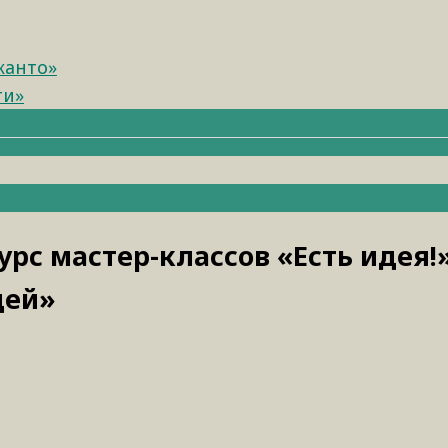
канто»
ти»
рс мастер-классов «Есть идея!»
дей»