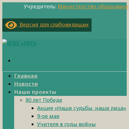
Учредитель:
Министерство образовани
Версия для слабовидящих
Главная
Новости
Наши проекты
80 лет Победе
Акция «Наши судьбы, наши лица»
9-ое мая
Учителя в годы войны