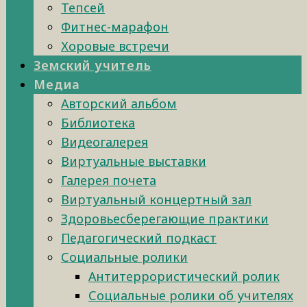
Тепсей
Фитнес-марафон
Хоровые встречи
Земский учитель
Медиа
Авторский альбом
Библиотека
Видеогалерея
Виртуальные выставки
Галерея почета
Виртуальный концертный зал
Здоровьесберегающие практики
Педагогический подкаст
Социальные ролики
Антитеррористический ролик
Социальные ролики об учителях