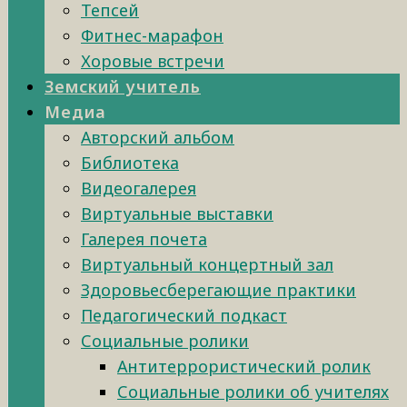
Тепсей
Фитнес-марафон
Хоровые встречи
Земский учитель
Медиа
Авторский альбом
Библиотека
Видеогалерея
Виртуальные выставки
Галерея почета
Виртуальный концертный зал
Здоровьесберегающие практики
Педагогический подкаст
Социальные ролики
Антитеррористический ролик
Социальные ролики об учителях