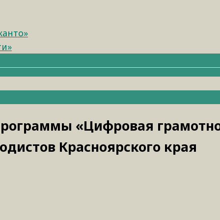
канто»
ти»
программы «Цифровая грамотн
тодистов Красноярского края