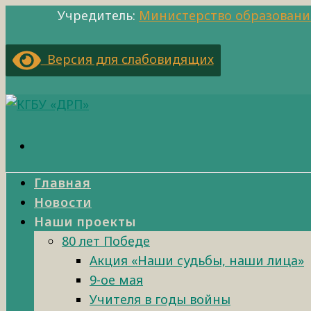
Учредитель:
Министерство образовани
Версия для слабовидящих
Главная
Новости
Наши проекты
80 лет Победе
Акция «Наши судьбы, наши лица»
9-ое мая
Учителя в годы войны