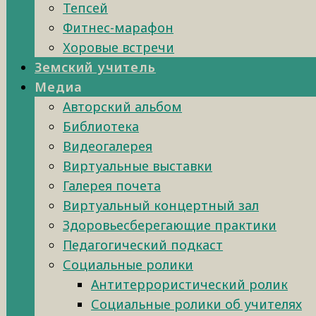
Тепсей
Фитнес-марафон
Хоровые встречи
Земский учитель
Медиа
Авторский альбом
Библиотека
Видеогалерея
Виртуальные выставки
Галерея почета
Виртуальный концертный зал
Здоровьесберегающие практики
Педагогический подкаст
Социальные ролики
Антитеррористический ролик
Социальные ролики об учителях