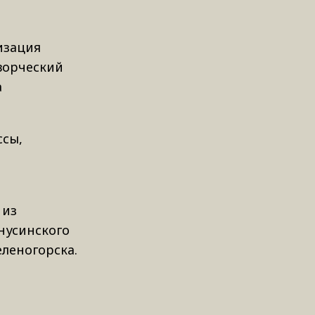
изация
ворческий
а
ссы,
 из
инусинского
еленогорска.