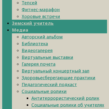
Тепсей
Фитнес-марафон
Хоровые встречи
Земский учитель
Медиа
Авторский альбом
Библиотека
Видеогалерея
Виртуальные выставки
Галерея почета
Виртуальный концертный зал
Здоровьесберегающие практики
Педагогический подкаст
Социальные ролики
Антитеррористический ролик
Социальные ролики об учителях