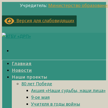
Учредитель:
Министерство образовани
Версия для слабовидящих
Главная
Новости
Наши проекты
80 лет Победе
Акция «Наши судьбы, наши лица»
9-ое мая
Учителя в годы войны