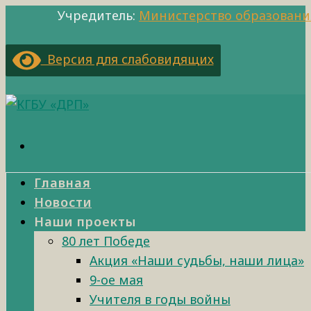
Учредитель:
Министерство образовани
Версия для слабовидящих
Главная
Новости
Наши проекты
80 лет Победе
Акция «Наши судьбы, наши лица»
9-ое мая
Учителя в годы войны