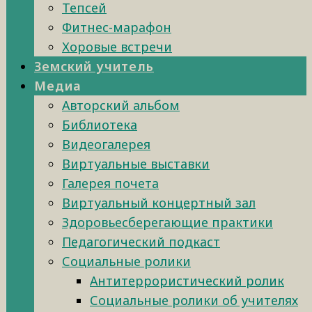
Тепсей
Фитнес-марафон
Хоровые встречи
Земский учитель
Медиа
Авторский альбом
Библиотека
Видеогалерея
Виртуальные выставки
Галерея почета
Виртуальный концертный зал
Здоровьесберегающие практики
Педагогический подкаст
Социальные ролики
Антитеррористический ролик
Социальные ролики об учителях