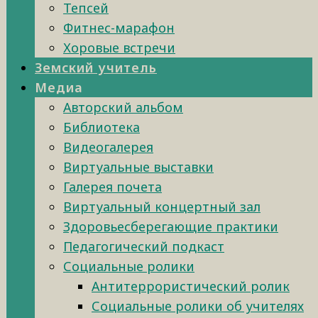
Тепсей
Фитнес-марафон
Хоровые встречи
Земский учитель
Медиа
Авторский альбом
Библиотека
Видеогалерея
Виртуальные выставки
Галерея почета
Виртуальный концертный зал
Здоровьесберегающие практики
Педагогический подкаст
Социальные ролики
Антитеррористический ролик
Социальные ролики об учителях