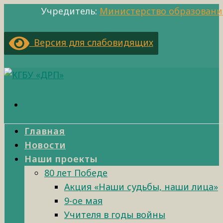
Учредитель:
Министерство образовани
Версия для слабовидящих
Главная
Новости
Наши проекты
80 лет Победе
Акция «Наши судьбы, наши лица»
9-ое мая
Учителя в годы войны