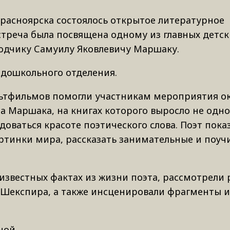
 Красноярска состоялось открытое литературное
треча была посвящена одному из главных детск
водчику Самуилу Яковлевичу Маршаку.
 дошкольного отделения.
льтфильмов помогли участникам мероприятия ок
 Маршака, на книгах которого выросло не одн
доваться красоте поэтического слова. Поэт показ
ртинки мира, рассказать занимательные и поуч
известных фактах из жизни поэта, рассмотрели
ы Шекспира, а также инсценировали фрагменты и
ной.