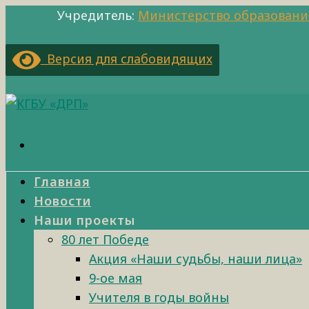
Учредитель:
Министерство образовани
Версия для слабовидящих
Главная
Новости
Наши проекты
80 лет Победе
Акция «Наши судьбы, наши лица»
9-ое мая
Учителя в годы войны