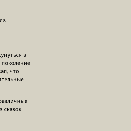
их
унуться в
о поколение
ал, что
ительные
 различные
з сказок