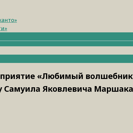
канто»
ти»
роприятие «Любимый волшебник
ву Самуила Яковлевича Маршак