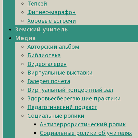
Тепсей
Фитнес-марафон
Хоровые встречи
Земский учитель
Медиа
Авторский альбом
Библиотека
Видеогалерея
Виртуальные выставки
Галерея почета
Виртуальный концертный зал
Здоровьесберегающие практики
Педагогический подкаст
Социальные ролики
Антитеррористический ролик
Социальные ролики об учителях