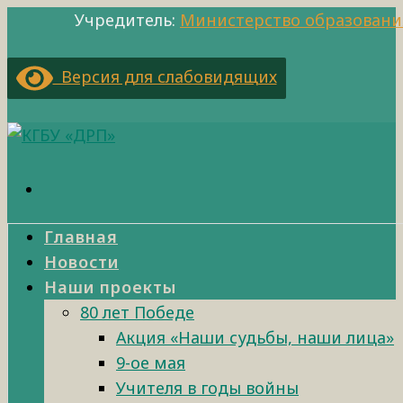
Учредитель:
Министерство образовани
Версия для слабовидящих
Главная
Новости
Наши проекты
80 лет Победе
Акция «Наши судьбы, наши лица»
9-ое мая
Учителя в годы войны