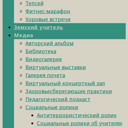
Тепсей
Фитнес-марафон
Хоровые встречи
Земский учитель
Медиа
Авторский альбом
Библиотека
Видеогалерея
Виртуальные выставки
Галерея почета
Виртуальный концертный зал
Здоровьесберегающие практики
Педагогический подкаст
Социальные ролики
Антитеррористический ролик
Социальные ролики об учителях