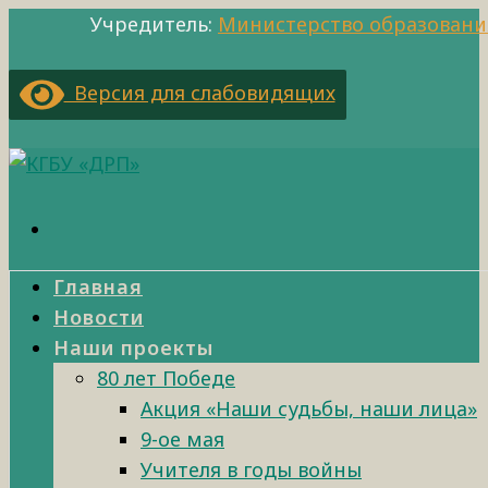
Учредитель:
Министерство образовани
Версия для слабовидящих
Главная
Новости
Наши проекты
80 лет Победе
Акция «Наши судьбы, наши лица»
9-ое мая
Учителя в годы войны