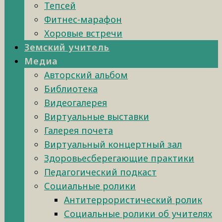
Тепсей
Фитнес-марафон
Хоровые встречи
Земский учитель
Медиа
Авторский альбом
Библиотека
Видеогалерея
Виртуальные выставки
Галерея почета
Виртуальный концертный зал
Здоровьесберегающие практики
Педагогический подкаст
Социальные ролики
Антитеррористический ролик
Социальные ролики об учителях