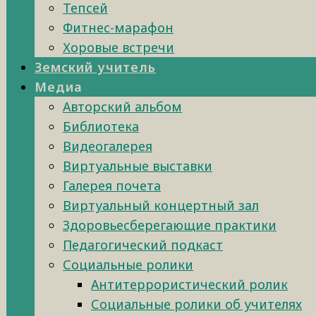
Тепсей
Фитнес-марафон
Хоровые встречи
Земский учитель
Медиа
Авторский альбом
Библиотека
Видеогалерея
Виртуальные выставки
Галерея почета
Виртуальный концертный зал
Здоровьесберегающие практики
Педагогический подкаст
Социальные ролики
Антитеррористический ролик
Социальные ролики об учителях