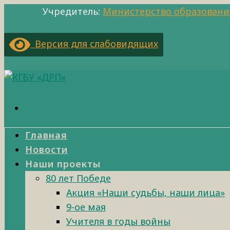
Учредитель:
Министерство образовани
Версия для слабовидящих
Главная
Новости
Наши проекты
80 лет Победе
Акция «Наши судьбы, наши лица»
9-ое мая
Учителя в годы войны