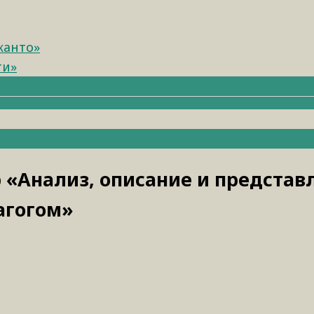
канто»
ти»
 «Анализ, описание и представ
агогом»