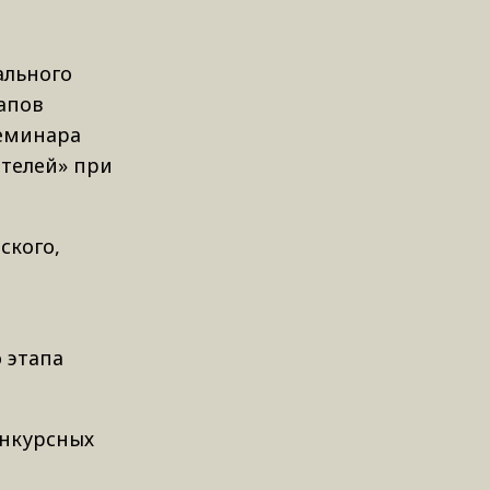
ального
апов
семинара
ителей» при
ского,
 этапа
онкурсных