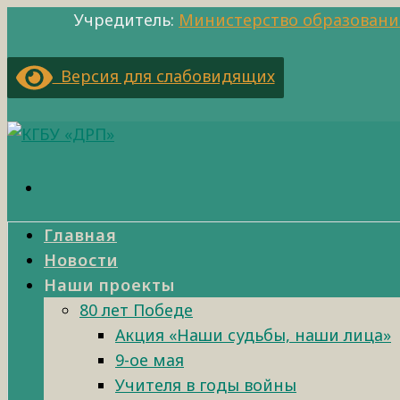
Учредитель:
Министерство образовани
Версия для слабовидящих
Главная
Новости
Наши проекты
80 лет Победе
Акция «Наши судьбы, наши лица»
9-ое мая
Учителя в годы войны