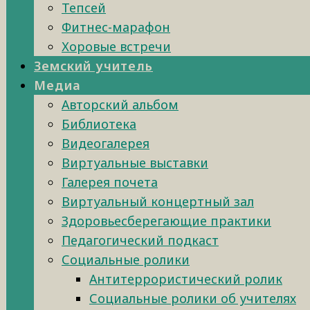
Тепсей
Фитнес-марафон
Хоровые встречи
Земский учитель
Медиа
Авторский альбом
Библиотека
Видеогалерея
Виртуальные выставки
Галерея почета
Виртуальный концертный зал
Здоровьесберегающие практики
Педагогический подкаст
Социальные ролики
Антитеррористический ролик
Социальные ролики об учителях