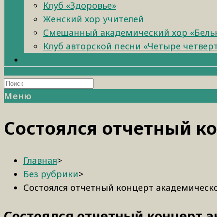
Клуб «Здоровье»
Женский хор учителей
Смешанный академический хор «Бель
Клуб авторской песни «Четыре четвер
Меню
Состоялся отчетный ко
Главная
>
Без рубрики
>
Состоялся отчетный концерт академическо
Состоялся отчетный концерт а