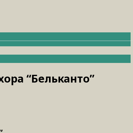
хора “Бельканто”
”