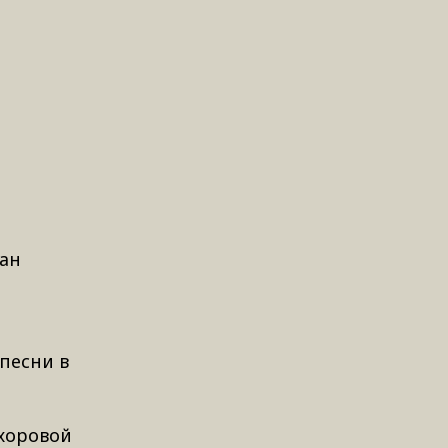
ман
песни в
 хоровой