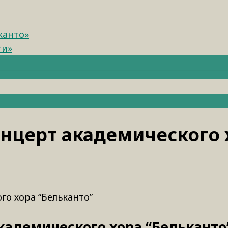
канто»
ти»
нцерт академического 
го хора “Бельканто”
кадемического хора “Бельканто