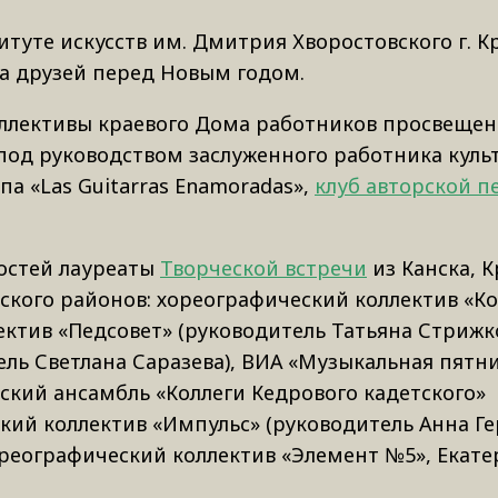
туте искусств им. Дмитрия Хворостовского г. К
а друзей перед Новым годом.
оллективы краевого Дома работников просвеще
под руководством заслуженного работника куль
а «Las Guitarras Enamoradas»,
клуб авторской п
остей лауреаты
Творческой встречи
из Канска, К
вского районов: хореографический коллектив «К
ектив «Педсовет» (руководитель Татьяна Стрижко
ель Светлана Саразева), ВИА «Музыкальная пятн
ский ансамбль «Коллеги Кедрового кадетского»
кий коллектив «Импульс» (руководитель Анна Ге
реографический коллектив «Элемент №5», Екате