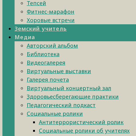
Тепсей
Фитнес-марафон
Хоровые встречи
Земский учитель
Медиа
Авторский альбом
Библиотека
Видеогалерея
Виртуальные выставки
Галерея почета
Виртуальный концертный зал
Здоровьесберегающие практики
Педагогический подкаст
Социальные ролики
Антитеррористический ролик
Социальные ролики об учителях