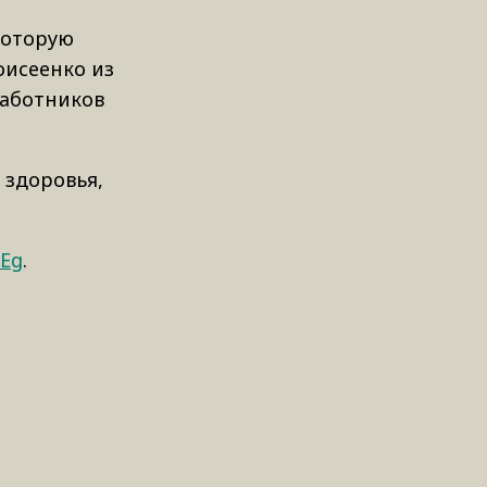
которую
оисеенко из
работников
 здоровья,
iEg
.