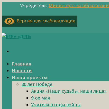
Учредитель:
Министерство образовани
Версия для слабовидящих
Главная
Новости
Наши проекты
80 лет Победе
Акция «Наши судьбы, наши лица»
9-ое мая
Учителя в годы войны