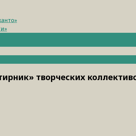
канто»
ти»
тирник» творческих коллектив