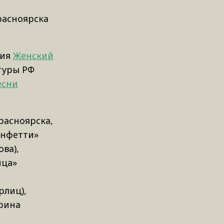
расноярска
ния
Женский
туры РФ
есни
расноярска,
онфетти»
ва),
ица»
рлиц),
рина