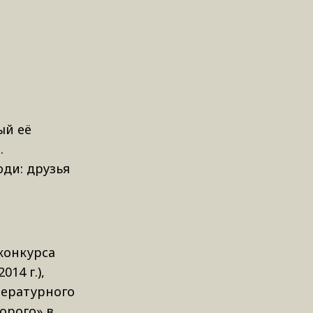
ый её
.
ди: друзья
 конкурса
14 г.),
итературного
орого» в