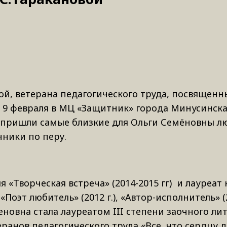
й, ветерана педагогического труда, посвященн
я 9 февраля в МЦ «Защитник» города Минусинска
пришли самые близкие для Ольги Семёновны лю
ники по перу.
 «Творческая встреча» (2014-2015 гг) и лауреат
оэт любитель» (2012 г.), «Автор-исполнитель» (20
еменовна стала лауреатом III степени заочного л
ранов педагогического труда «Все, что сердцу д