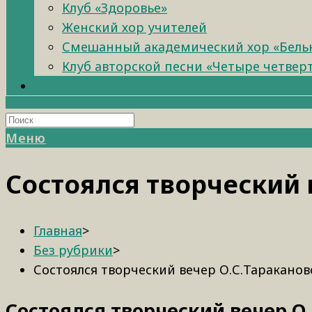
Клуб «Здоровье»
Женский хор учителей
Смешанный академический хор «Бель
Клуб авторской песни «Четыре четвер
Меню
Состоялся творческий 
Главная
>
Без рубрики
>
Состоялся творческий вечер О.С.Тараканов
Состоялся творческий вечер О