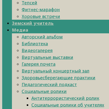
Тепсей
Фитнес-марафон
Хоровые встречи
Земский учитель
Медиа
Авторский альбом
Библиотека
Видеогалерея
Виртуальные выставки
Галерея почета
Виртуальный концертный зал
Здоровьесберегающие практики
Педагогический подкаст
Социальные ролики
Антитеррористический ролик
Социальные ролики об учителях