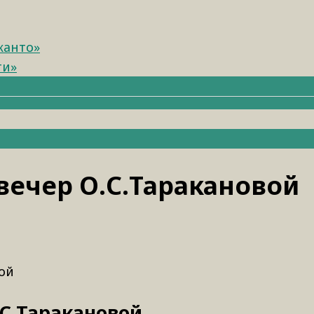
канто»
ти»
вечер О.С.Таракановой
ой
.С.Таракановой