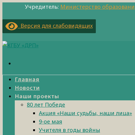
Учредитель:
Министерство образовани
Версия для слабовидящих
Главная
Новости
Наши проекты
80 лет Победе
Акция «Наши судьбы, наши лица»
9-ое мая
Учителя в годы войны