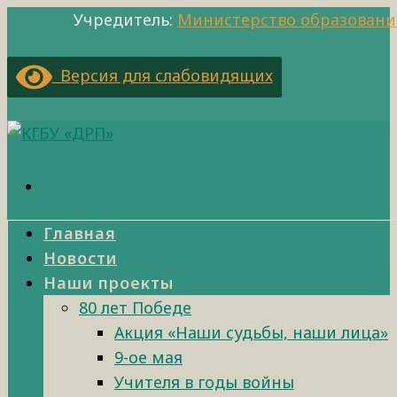
Учредитель:
Министерство образовани
Версия для слабовидящих
Главная
Новости
Наши проекты
80 лет Победе
Акция «Наши судьбы, наши лица»
9-ое мая
Учителя в годы войны