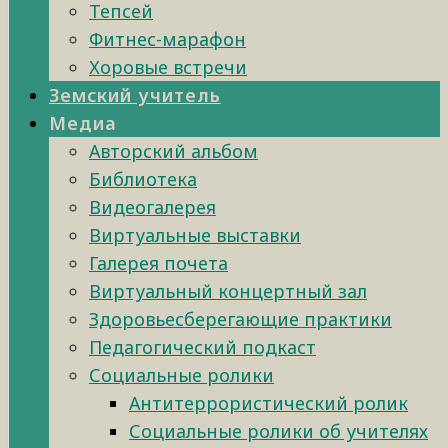
Тепсей
Фитнес-марафон
Хоровые встречи
Земский учитель
Медиа
Авторский альбом
Библиотека
Видеогалерея
Виртуальные выставки
Галерея почета
Виртуальный концертный зал
Здоровьесберегающие практики
Педагогический подкаст
Социальные ролики
Антитеррористический ролик
Социальные ролики об учителях