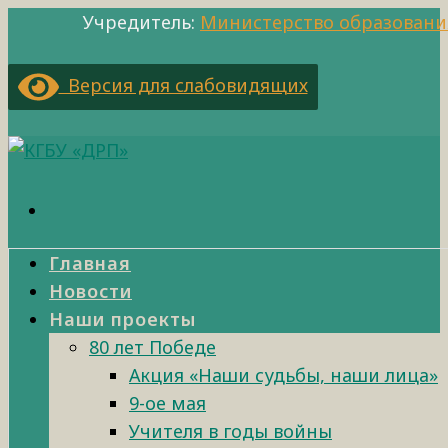
Учредитель:
Министерство образовани
Версия для слабовидящих
Главная
Новости
Наши проекты
80 лет Победе
Акция «Наши судьбы, наши лица»
9-ое мая
Учителя в годы войны