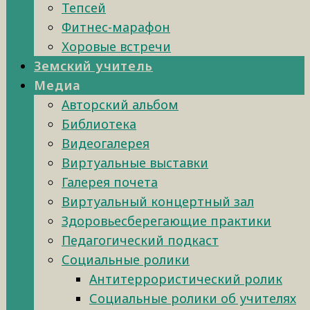
Тепсей
Фитнес-марафон
Хоровые встречи
Земский учитель
Медиа
Авторский альбом
Библиотека
Видеогалерея
Виртуальные выставки
Галерея почета
Виртуальный концертный зал
Здоровьесберегающие практики
Педагогический подкаст
Социальные ролики
Антитеррористический ролик
Социальные ролики об учителях