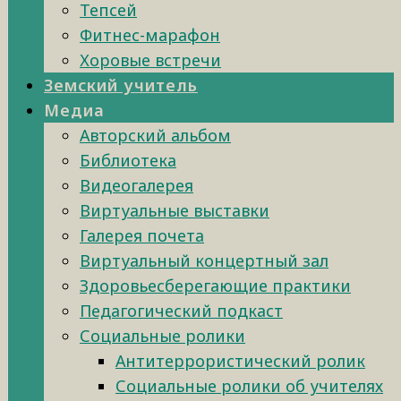
Тепсей
Фитнес-марафон
Хоровые встречи
Земский учитель
Медиа
Авторский альбом
Библиотека
Видеогалерея
Виртуальные выставки
Галерея почета
Виртуальный концертный зал
Здоровьесберегающие практики
Педагогический подкаст
Социальные ролики
Антитеррористический ролик
Социальные ролики об учителях