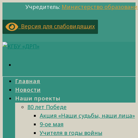
Учредитель:
Министерство образовани
Версия для слабовидящих
Главная
Новости
Наши проекты
80 лет Победе
Акция «Наши судьбы, наши лица»
9-ое мая
Учителя в годы войны