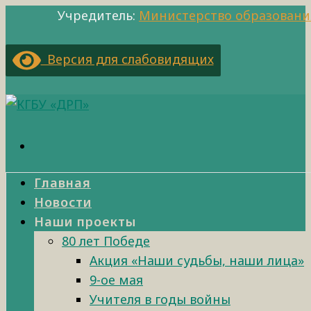
Учредитель:
Министерство образовани
Версия для слабовидящих
Главная
Новости
Наши проекты
80 лет Победе
Акция «Наши судьбы, наши лица»
9-ое мая
Учителя в годы войны