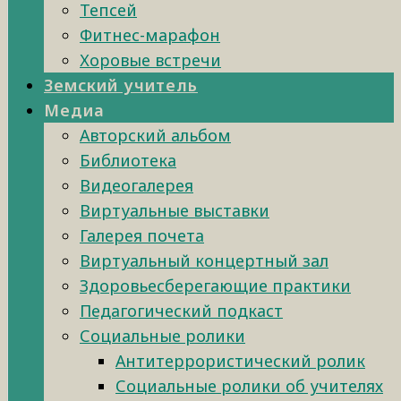
Тепсей
Фитнес-марафон
Хоровые встречи
Земский учитель
Медиа
Авторский альбом
Библиотека
Видеогалерея
Виртуальные выставки
Галерея почета
Виртуальный концертный зал
Здоровьесберегающие практики
Педагогический подкаст
Социальные ролики
Антитеррористический ролик
Социальные ролики об учителях