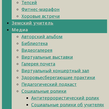
Тепсей
Фитнес-марафон
Хоровые встречи
Земский учитель
Медиа
Авторский альбом
Библиотека
Видеогалерея
Виртуальные выставки
Галерея почета
Виртуальный концертный зал
Здоровьесберегающие практики
Педагогический подкаст
Социальные ролики
Антитеррористический ролик
Социальные ролики об учителях