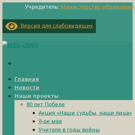
Учредитель:
Министерство образовани
Версия для слабовидящих
Главная
Новости
Наши проекты
80 лет Победе
Акция «Наши судьбы, наши лица»
9-ое мая
Учителя в годы войны