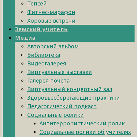
Тепсей
Фитнес-марафон
Хоровые встречи
Земский учитель
Медиа
Авторский альбом
Библиотека
Видеогалерея
Виртуальные выставки
Галерея почета
Виртуальный концертный зал
Здоровьесберегающие практики
Педагогический подкаст
Социальные ролики
Антитеррористический ролик
Социальные ролики об учителях