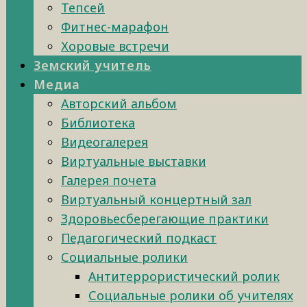
Тепсей
Фитнес-марафон
Хоровые встречи
Земский учитель
Медиа
Авторский альбом
Библиотека
Видеогалерея
Виртуальные выставки
Галерея почета
Виртуальный концертный зал
Здоровьесберегающие практики
Педагогический подкаст
Социальные ролики
Антитеррористический ролик
Социальные ролики об учителях