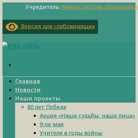
Учредитель:
Министерство образовани
Версия для слабовидящих
Главная
Новости
Наши проекты
80 лет Победе
Акция «Наши судьбы, наши лица»
9-ое мая
Учителя в годы войны