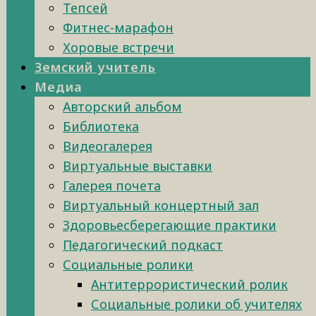
Тепсей
Фитнес-марафон
Хоровые встречи
Земский учитель
Медиа
Авторский альбом
Библиотека
Видеогалерея
Виртуальные выставки
Галерея почета
Виртуальный концертный зал
Здоровьесберегающие практики
Педагогический подкаст
Социальные ролики
Антитеррористический ролик
Социальные ролики об учителях