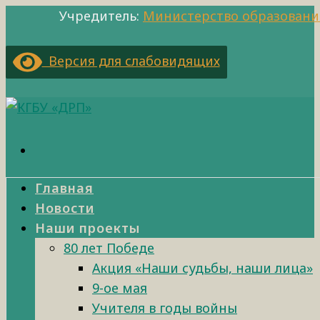
Учредитель:
Министерство образовани
Версия для слабовидящих
Главная
Новости
Наши проекты
80 лет Победе
Акция «Наши судьбы, наши лица»
9-ое мая
Учителя в годы войны