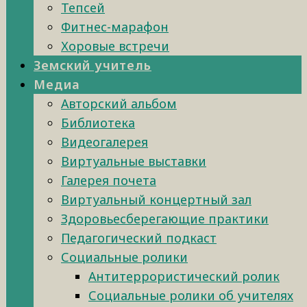
Тепсей
Фитнес-марафон
Хоровые встречи
Земский учитель
Медиа
Авторский альбом
Библиотека
Видеогалерея
Виртуальные выставки
Галерея почета
Виртуальный концертный зал
Здоровьесберегающие практики
Педагогический подкаст
Социальные ролики
Антитеррористический ролик
Социальные ролики об учителях