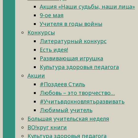
Акция «Наши судьбы, наши лица»
9-ое мая
Учителя в годы войны
Конкурсы
Литературный конкурс
Есть идея!
Развивающая игрушка
Культура здоровья педагога
Акции
#Поздеев Стиль
Любовь – это творчество…
#Учитьвдохновлятьразвивать
Любимый учитель
Большая учительская неделя
ВО!круг книги
Культура здоровья педагога