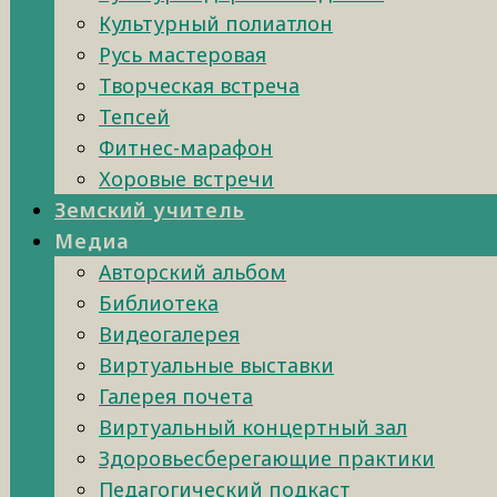
Культурный полиатлон
Русь мастеровая
Творческая встреча
Тепсей
Фитнес-марафон
Хоровые встречи
Земский учитель
Медиа
Авторский альбом
Библиотека
Видеогалерея
Виртуальные выставки
Галерея почета
Виртуальный концертный зал
Здоровьесберегающие практики
Педагогический подкаст