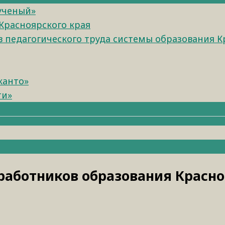
 ученый»
Красноярского края
педагогического труда системы образования К
канто»
ти»
работников образования Красно