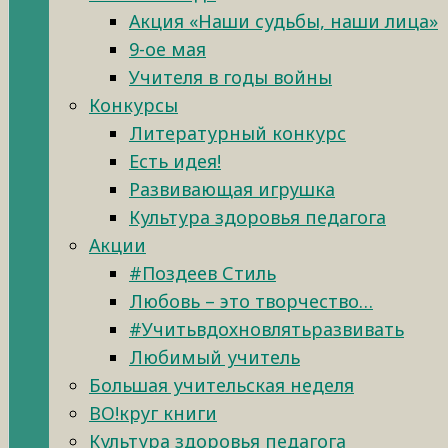
Акция «Наши судьбы, наши лица»
9-ое мая
Учителя в годы войны
Конкурсы
Литературный конкурс
Есть идея!
Развивающая игрушка
Культура здоровья педагога
Акции
#Поздеев Стиль
Любовь – это творчество…
#Учитьвдохновлятьразвивать
Любимый учитель
Большая учительская неделя
ВО!круг книги
Культура здоровья педагога