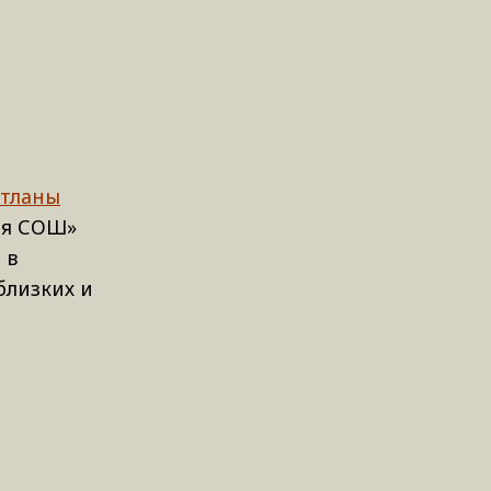
етланы
кая СОШ»
 в
близких и