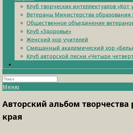
Клуб творческих интеллектуалов «Кот
Ветераны Министерства образования 
Общественное объединение ветеранов 
Клуб «Здоровье»
Женский хор учителей
Смешанный академический хор «Бель
Клуб авторской песни «Четыре четвер
Меню
Авторский альбом творчества 
края