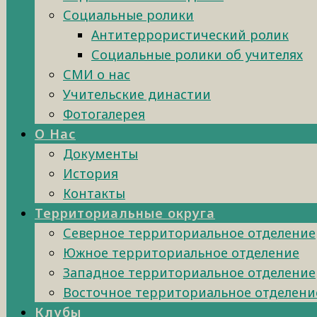
Социальные ролики
Антитеррористический ролик
Социальные ролики об учителях
СМИ о нас
Учительские династии
Фотогалерея
О Нас
Документы
История
Контакты
Территориальные округа
Северное территориальное отделение
Южное территориальное отделение
Западное территориальное отделение
Восточное территориальное отделени
Клубы