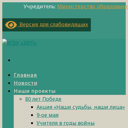
Учредитель:
Министерство образовани
Версия для слабовидящих
Главная
Новости
Наши проекты
80 лет Победе
Акция «Наши судьбы, наши лица»
9-ое мая
Учителя в годы войны