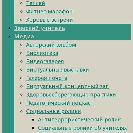
Тепсей
Фитнес-марафон
Хоровые встречи
Земский учитель
Медиа
Авторский альбом
Библиотека
Видеогалерея
Виртуальные выставки
Галерея почета
Виртуальный концертный зал
Здоровьесберегающие практики
Педагогический подкаст
Социальные ролики
Антитеррористический ролик
Социальные ролики об учителях