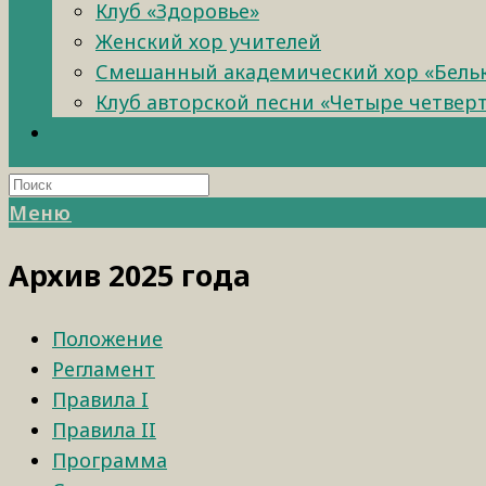
Клуб «Здоровье»
Женский хор учителей
Смешанный академический хор «Бель
Клуб авторской песни «Четыре четвер
Меню
Архив 2025 года
Положение
Регламент
Правила I
Правила II
Программа