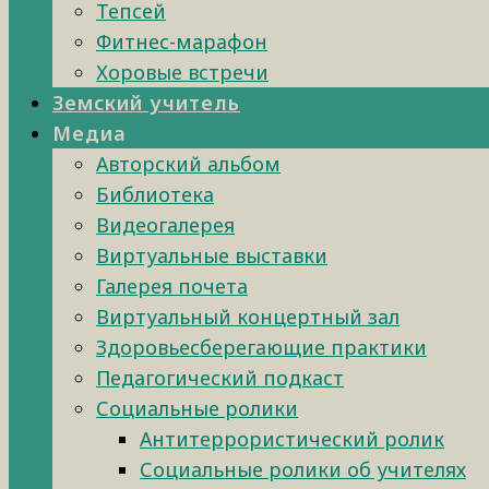
Тепсей
Фитнес-марафон
Хоровые встречи
Земский учитель
Медиа
Авторский альбом
Библиотека
Видеогалерея
Виртуальные выставки
Галерея почета
Виртуальный концертный зал
Здоровьесберегающие практики
Педагогический подкаст
Социальные ролики
Антитеррористический ролик
Социальные ролики об учителях