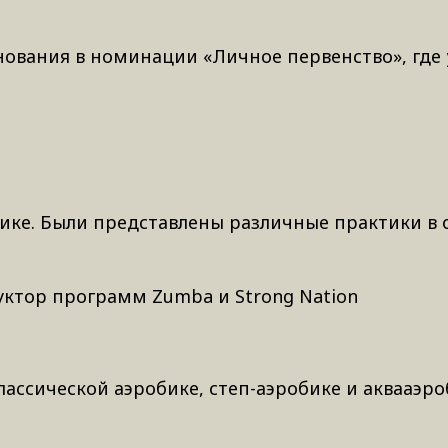
вания в номинации «Личное первенство», где 
ке. Были представлены различные практики в 
уктор программ Zumba и Strong Nation
ассической аэробике, степ-аэробике и аквааэро