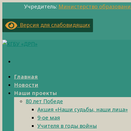
Учредитель:
Министерство образовани
Версия для слабовидящих
Главная
Новости
Наши проекты
80 лет Победе
Акция «Наши судьбы, наши лица»
9-ое мая
Учителя в годы войны