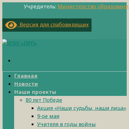
Учредитель:
Министерство образовани
Версия для слабовидящих
Главная
Новости
Наши проекты
80 лет Победе
Акция «Наши судьбы, наши лица»
9-ое мая
Учителя в годы войны