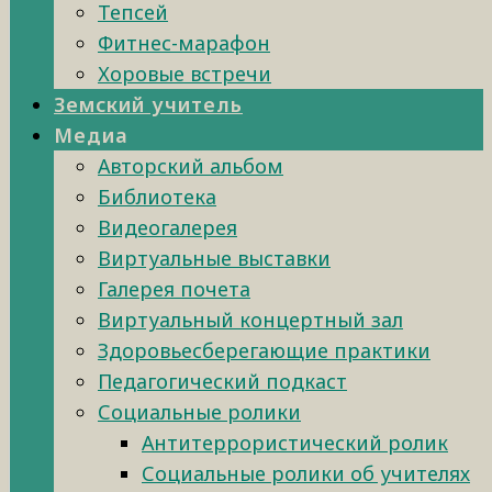
Тепсей
Фитнес-марафон
Хоровые встречи
Земский учитель
Медиа
Авторский альбом
Библиотека
Видеогалерея
Виртуальные выставки
Галерея почета
Виртуальный концертный зал
Здоровьесберегающие практики
Педагогический подкаст
Социальные ролики
Антитеррористический ролик
Социальные ролики об учителях