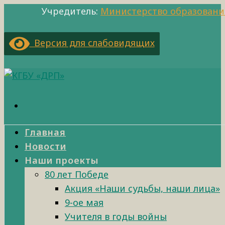
Учредитель:
Министерство образовани
Версия для слабовидящих
Главная
Новости
Наши проекты
80 лет Победе
Акция «Наши судьбы, наши лица»
9-ое мая
Учителя в годы войны