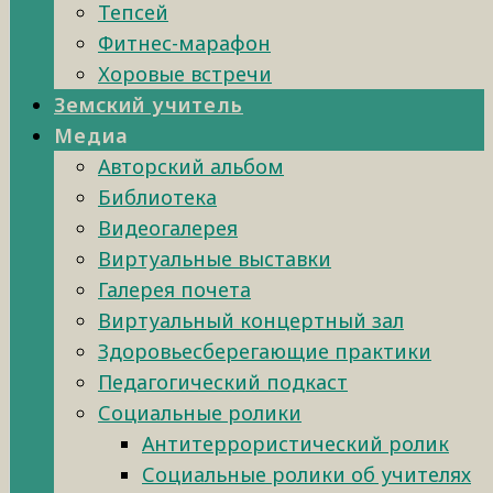
Тепсей
Фитнес-марафон
Хоровые встречи
Земский учитель
Медиа
Авторский альбом
Библиотека
Видеогалерея
Виртуальные выставки
Галерея почета
Виртуальный концертный зал
Здоровьесберегающие практики
Педагогический подкаст
Социальные ролики
Антитеррористический ролик
Социальные ролики об учителях