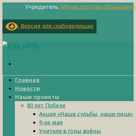
Учредитель:
Министерство образовани
Версия для слабовидящих
Главная
Новости
Наши проекты
80 лет Победе
Акция «Наши судьбы, наши лица»
9-ое мая
Учителя в годы войны