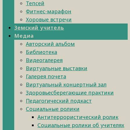
Тепсей
Фитнес-марафон
Хоровые встречи
Земский учитель
Медиа
Авторский альбом
Библиотека
Видеогалерея
Виртуальные выставки
Галерея почета
Виртуальный концертный зал
Здоровьесберегающие практики
Педагогический подкаст
Социальные ролики
Антитеррористический ролик
Социальные ролики об учителях