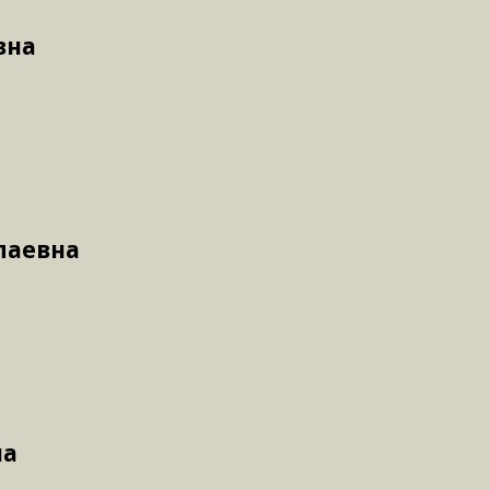
вна
лаевна
на