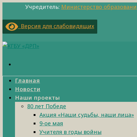
Учредитель:
Министерство образовани
Версия для слабовидящих
Главная
Новости
Наши проекты
80 лет Победе
Акция «Наши судьбы, наши лица»
9-ое мая
Учителя в годы войны