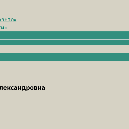
канто»
ти»
Александровна