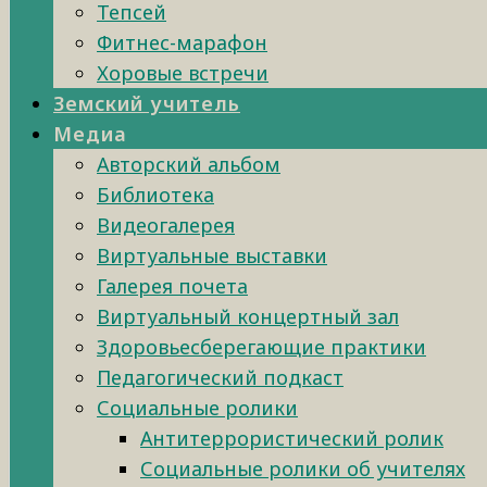
Тепсей
Фитнес-марафон
Хоровые встречи
Земский учитель
Медиа
Авторский альбом
Библиотека
Видеогалерея
Виртуальные выставки
Галерея почета
Виртуальный концертный зал
Здоровьесберегающие практики
Педагогический подкаст
Социальные ролики
Антитеррористический ролик
Социальные ролики об учителях