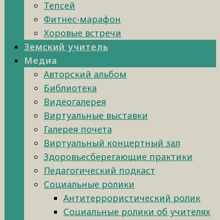
Тепсей
Фитнес-марафон
Хоровые встречи
Земский учитель
Медиа
Авторский альбом
Библиотека
Видеогалерея
Виртуальные выставки
Галерея почета
Виртуальный концертный зал
Здоровьесберегающие практики
Педагогический подкаст
Социальные ролики
Антитеррористический ролик
Социальные ролики об учителях