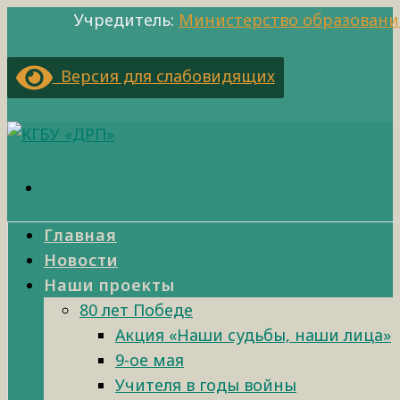
Учредитель:
Министерство образовани
Версия для слабовидящих
Главная
Новости
Наши проекты
80 лет Победе
Акция «Наши судьбы, наши лица»
9-ое мая
Учителя в годы войны