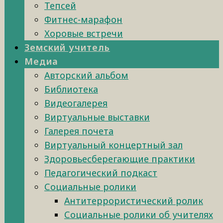
Тепсей
Фитнес-марафон
Хоровые встречи
Земский учитель
Медиа
Авторский альбом
Библиотека
Видеогалерея
Виртуальные выставки
Галерея почета
Виртуальный концертный зал
Здоровьесберегающие практики
Педагогический подкаст
Социальные ролики
Антитеррористический ролик
Социальные ролики об учителях