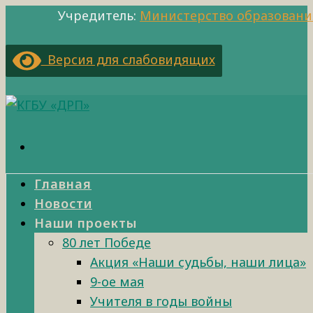
Учредитель:
Министерство образовани
Версия для слабовидящих
Главная
Новости
Наши проекты
80 лет Победе
Акция «Наши судьбы, наши лица»
9-ое мая
Учителя в годы войны