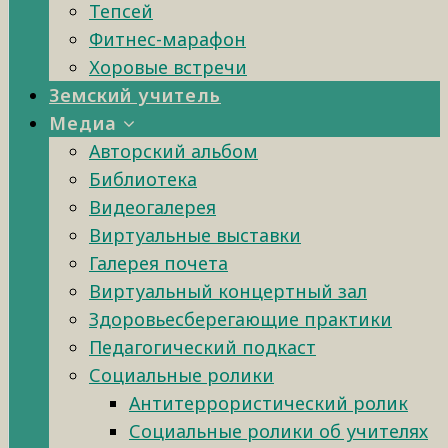
Тепсей
Фитнес-марафон
Хоровые встречи
Земский учитель
Медиа
Авторский альбом
Библиотека
Видеогалерея
Виртуальные выставки
Галерея почета
Виртуальный концертный зал
Здоровьесберегающие практики
Педагогический подкаст
Социальные ролики
Антитеррористический ролик
Социальные ролики об учителях