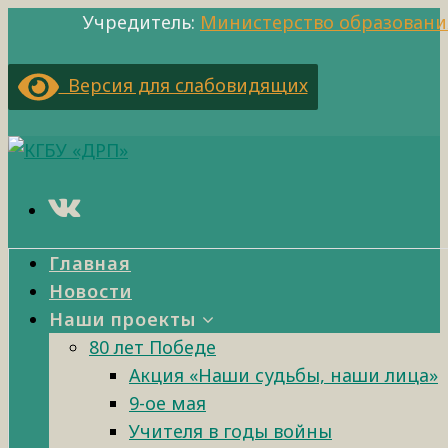
Учредитель:
Министерство образовани
Версия для слабовидящих
Главная
Новости
Наши проекты
80 лет Победе
Акция «Наши судьбы, наши лица»
9-ое мая
Учителя в годы войны