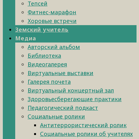
Тепсей
Фитнес-марафон
Хоровые встречи
Земский учитель
Медиа
Авторский альбом
Библиотека
Видеогалерея
Виртуальные выставки
Галерея почета
Виртуальный концертный зал
Здоровьесберегающие практики
Педагогический подкаст
Социальные ролики
Антитеррористический ролик
Социальные ролики об учителях