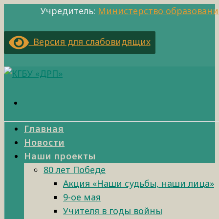
Учредитель:
Министерство образовани
Версия для слабовидящих
Главная
Новости
Наши проекты
80 лет Победе
Акция «Наши судьбы, наши лица»
9-ое мая
Учителя в годы войны