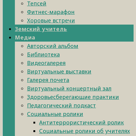
Тепсей
Фитнес-марафон
Хоровые встречи
Земский учитель
Медиа
Авторский альбом
Библиотека
Видеогалерея
Виртуальные выставки
Галерея почета
Виртуальный концертный зал
Здоровьесберегающие практики
Педагогический подкаст
Социальные ролики
Антитеррористический ролик
Социальные ролики об учителях